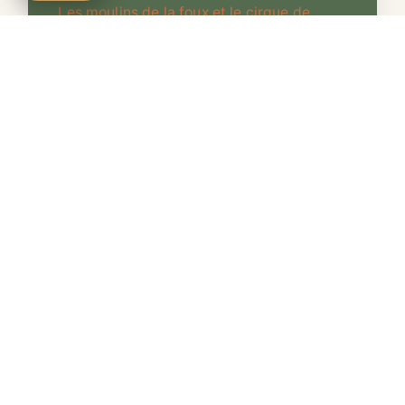
Les moulins de la foux et le cirque de
Navacelles
Blandas et ses hameaux
Les mégalithes
Les moulins de la foux
Le tour du pic d'Anjeau et la Tude
Le point de vue
Le cirque de Navacelles, les moulins de la
foux et le chemin des vignes
Les gorges de la Virenque et Sorbs
Le pic d'Anjeau
L'oppidum de Rogues
Le tour du causse