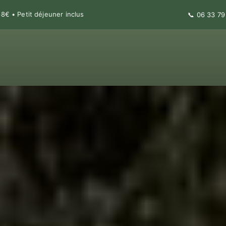
€ • Petit déjeuner inclus
📞
06 33 79