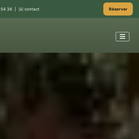
 54 36
| ✉️
contact
Réserver