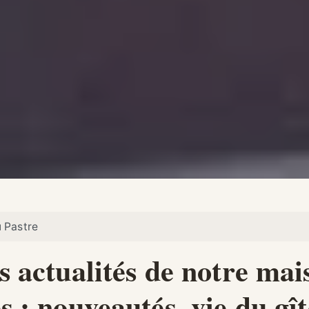
u Pastre
 actualités de notre mai
s : nouveautés, vie du gî