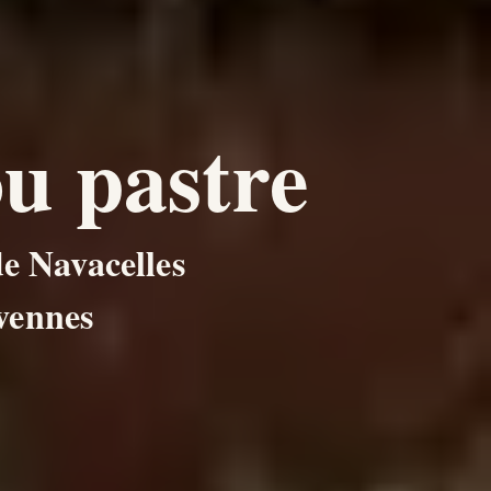
u pastre
de Navacelles
vennes