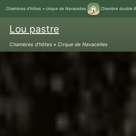
Chambres d’hôtes • cirque de Navacelles
Chambre double 68
Lou pastre
Chambres d’hôtes • Cirque de Navacelles