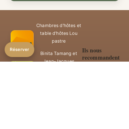
Chambres d'hôtes et
table d'hôtes Lou
pastre
Ils nous
Réserver
Binita Tamang et
recommandent
Jean-Jacques
⭐ 4,9/5 sur
Kurowski
Google (60
213 hameau de
avis)
Navas - 30120
⭐ 4,8/5 sur
Montdardier
TripAdvisor
(33 avis)
contact@gite-lou-
pastre.fr
-
06 33 79
54 36
/
04 34 40 06