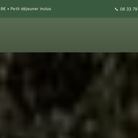
€ • Petit déjeuner inclus
📞
06 33 79