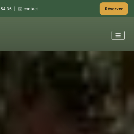
 54 36
| ✉️
contact
Réserver