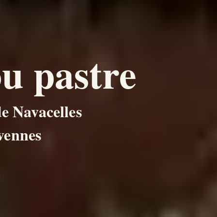
u pastre
de Navacelles
vennes