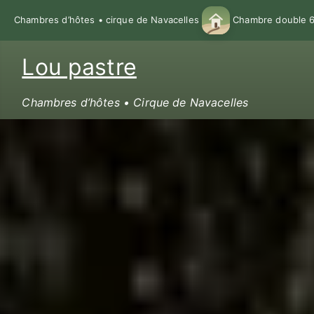
Chambres d’hôtes • cirque de Navacelles
Chambre double 68
Lou pastre
Chambres d’hôtes • Cirque de Navacelles